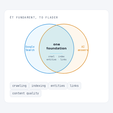
ÉT FUNDAMENT, TO FLADER
one
Google
AI
foundation
Search
answers
crawl · index
entities · links
crawling
indexing
entities
links
content quality