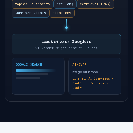
topical authority
hreflang
retrieval (RAG)
Core Web Vitals
citations
Læst af to ex-Googlere
vi kender signalerne til bunds
GOOGLE SEARCH
AI-SVAR
Ifølge dit brand…
citeret: AI Overviews ·
ChatGPT · Perplexity ·
Gemini